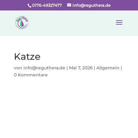
0176-49327477
info@reguthera.de
Katze
von
info@reguthera.de
|
Mai 7, 2026
|
Allgemein
|
0 Kommentare